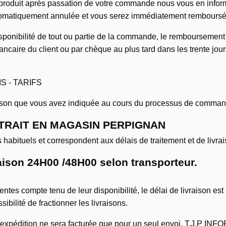
e produit après passation de votre commande nous vous en inform
omatiquement annulée et vous serez immédiatement remboursés 
sponibilité de tout ou partie de la commande, le remboursement 
caire du client ou par chèque au plus tard dans les trente j
S - TARIFS
vraison que vous avez indiquée au cours du processus de comma
RAIT EN MAGASIN PERPIGNAN
habituels et correspondent aux délais de traitement et de livrai
ison 24H00 /48H00 selon transporteur.
rentes compte tenu de leur disponibilité, le délai de livraison est 
ilité de fractionner les livraisons.
t d'expédition ne sera facturée que pour un seul envoi. T.J.P I